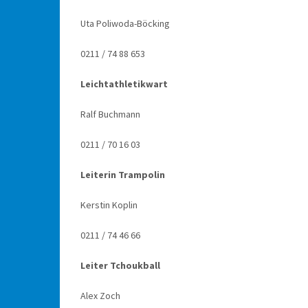
Uta Poliwoda-Böcking
0211 / 74 88 653
Leichtathletikwart
Ralf Buchmann
0211 / 70 16 03
Leiterin Trampolin
Kerstin Koplin
0211 / 74 46 66
Leiter Tchoukball
Alex Zoch