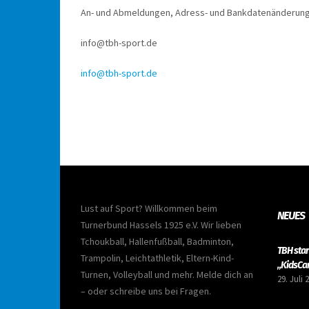
An- und Abmeldungen, Adress- und Bankdatenänderungen
info@tbh-sport.de
info@tbh-sport.de
Lust auf Sport? Willkommen beim
NEUES
Turnerbund Hassels 1925 e.V. Wir lieben
Tchoukball, Hallenfußball, Badminton,
TBH sta
Trampolin, Leichtathletik, Eltern-Kind-
„KidsCa
Turnen, Volleyball und mehr. Melde dich an
29. Juli 
– oder schreibe uns bei Fragen.