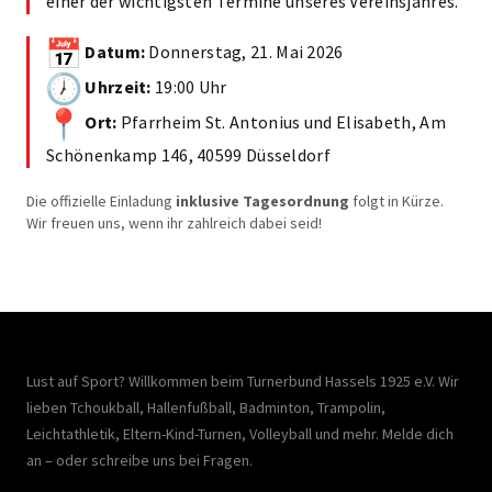
einer der wichtigsten Termine unseres Vereinsjahres.
Datum:
Donnerstag, 21. Mai 2026
Uhrzeit:
19:00 Uhr
Ort:
Pfarrheim St. Antonius und Elisabeth, Am
Schönenkamp 146, 40599 Düsseldorf
Die offizielle Einladung
inklusive Tagesordnung
folgt in Kürze.
Wir freuen uns, wenn ihr zahlreich dabei seid!
Lust auf Sport? Willkommen beim Turnerbund Hassels 1925 e.V. Wir
lieben Tchoukball, Hallenfußball, Badminton, Trampolin,
Leichtathletik, Eltern-Kind-Turnen, Volleyball und mehr. Melde dich
an – oder schreibe uns bei Fragen.