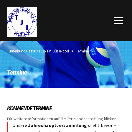
>
Turnerbund Hassels 1925 e.V. Düsseldorf
Termine
Termine
KOMMENDE
TERMINE
Für weitere Informationen auf die
Terminbeschreibung
klicken.
Unsere
Jahreshauptversammlung
steht bevor –