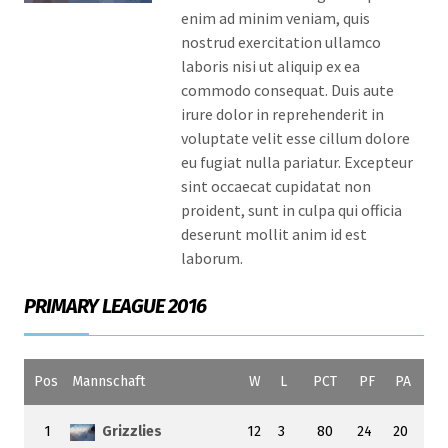
enim ad minim veniam, quis
nostrud exercitation ullamco
laboris nisi ut aliquip ex ea
commodo consequat. Duis aute
irure dolor in reprehenderit in
voluptate velit esse cillum dolore
eu fugiat nulla pariatur. Excepteur
sint occaecat cupidatat non
proident, sunt in culpa qui officia
deserunt mollit anim id est
laborum.
PRIMARY LEAGUE 2016
Pos
Mannschaft
W
L
PCT
PF
PA
1
Grizzlies
12
3
80
24
20