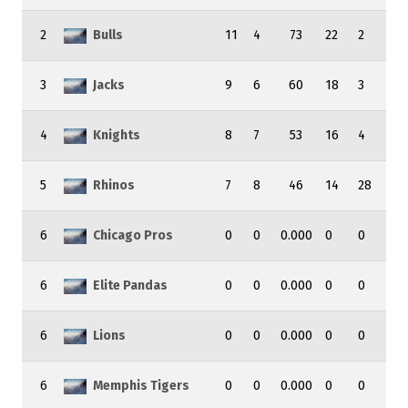
2
Bulls
11
4
73
22
2
3
Jacks
9
6
60
18
3
4
Knights
8
7
53
16
4
5
Rhinos
7
8
46
14
28
6
Chicago Pros
0
0
0.000
0
0
6
Elite Pandas
0
0
0.000
0
0
6
Lions
0
0
0.000
0
0
6
Memphis Tigers
0
0
0.000
0
0