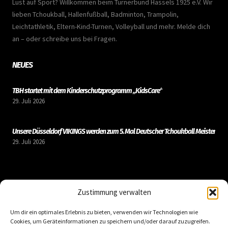
Lust auf Sport? Willkommen beim Turnerbund Hassels 1925 e.V. Wir
lieben Tchoukball, Hallenfußball, Badminton, Trampolin,
Leichtathletik, Eltern-Kind-Turnen, Volleyball und mehr. Melde dich
an – oder schreibe uns bei Fragen.
NEUES
TBH startet mit dem Kinderschutzprogramm „KidsCare“
29. Juli 2026
Unsere Düsseldorf VIKINGS werden zum 5. Mal Deutscher Tchoukball Meister
29. Juli 2026
LINKS
Zustimmung verwalten
Um dir ein optimales Erlebnis zu bieten, verwenden wir Technologien wie
Kontakt
Cookies, um Geräteinformationen zu speichern und/oder darauf zuzugreifen.