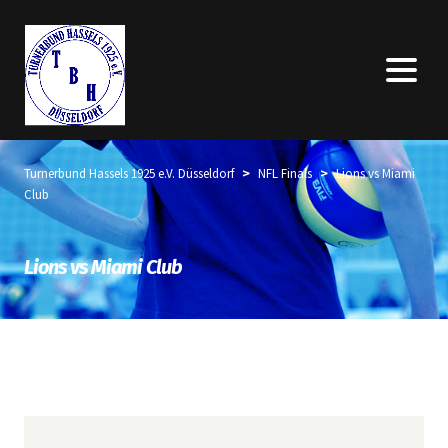
>
>
Turnerbund Hassels 1925 e.V. Düsseldorf
NFL Finals
Lions vs Miami
Club
Lions vs Miami Club