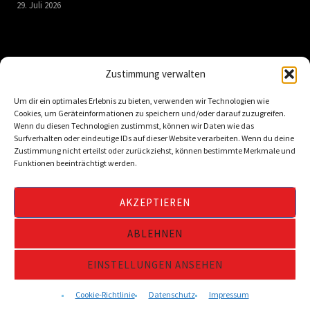
29. Juli 2026
LINKS
Zustimmung verwalten
Um dir ein optimales Erlebnis zu bieten, verwenden wir Technologien wie
Kontakt
Cookies, um Geräteinformationen zu speichern und/oder darauf zuzugreifen.
Impressum
Wenn du diesen Technologien zustimmst, können wir Daten wie das
Surfverhalten oder eindeutige IDs auf dieser Website verarbeiten. Wenn du deine
Datenschutz
Zustimmung nicht erteilst oder zurückziehst, können bestimmte Merkmale und
Funktionen beeinträchtigt werden.
FAQ
Downloads
AKZEPTIEREN
Cookie-Richtlinie (EU)
ABLEHNEN
Copyright © 2024 Turnerbund Hassels 1925 e.V.
EINSTELLUNGEN ANSEHEN
Folge uns:
Cookie-Richtlinie
Datenschutz
Impressum