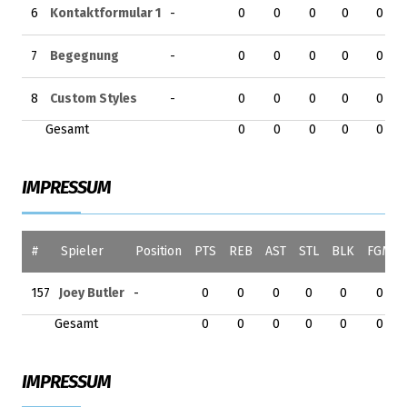
6
Kontaktformular 1
-
0
0
0
0
0
7
Begegnung
-
0
0
0
0
0
8
Custom Styles
-
0
0
0
0
0
Gesamt
0
0
0
0
0
IMPRESSUM
#
Spieler
Position
PTS
REB
AST
STL
BLK
FGM
157
Joey Butler
-
0
0
0
0
0
0
Gesamt
0
0
0
0
0
0
IMPRESSUM