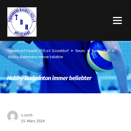
>
>
>
Turnerbund Hassels 1925 e.V. Düsseldorf
Neues
Badminton
Hobby-Badminton immer beliebter
Hobby-Badminton immer beliebter
s.zoch
15. März 2024