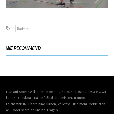
Badminton
WE
RECOMMEND
Lust auf Sport? Willkommen beim Turnerbund Hassels 1925 e.V. Wir
lieben Tchoukball, Hallenfußball, Badminton, Trampolin,
Leichtathletik, Eltern-Kind-Turnen, Volleyball und mehr. Melde dich
an – oder schreibe uns bei Fragen.