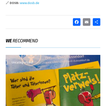
🔗
DOSB:
www.dosb.de
FACEB
EMA
T
WE
RECOMMEND
Uncategorized