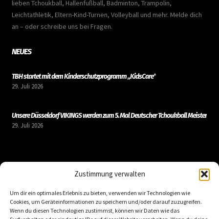
lieben Tchoukball, Hallenfußball, Badminton, Trampolin,
Leichtathletik, Eltern-Kind-Turnen, Volleyball und mehr. Melde dich
an – oder schreibe uns bei Fragen.
NEUES
TBH startet mit dem Kinderschutzprogramm „KidsCare“
29. Juli 2026
Unsere Düsseldorf VIKINGS werden zum 5. Mal Deutscher Tchoukball Meister
29. Juli 2026
LINKS
Zustimmung verwalten
Um dir ein optimales Erlebnis zu bieten, verwenden wir Technologien wie
Kontakt
Cookies, um Geräteinformationen zu speichern und/oder darauf zuzugreifen.
Impressum
Wenn du diesen Technologien zustimmst, können wir Daten wie das