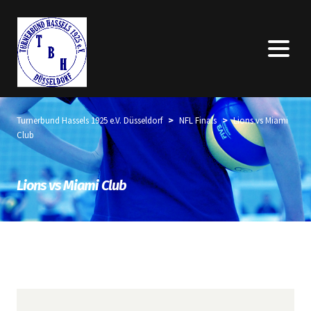
>
>
Turnerbund Hassels 1925 e.V. Düsseldorf
NFL Finals
Lions vs Miami
Club
Lions vs Miami Club