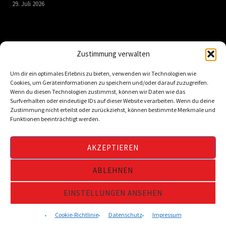
29. Juli 2026
LINKS
Zustimmung verwalten
Um dir ein optimales Erlebnis zu bieten, verwenden wir Technologien wie
Kontakt
Cookies, um Geräteinformationen zu speichern und/oder darauf zuzugreifen.
Impressum
Wenn du diesen Technologien zustimmst, können wir Daten wie das
Surfverhalten oder eindeutige IDs auf dieser Website verarbeiten. Wenn du deine
Datenschutz
Zustimmung nicht erteilst oder zurückziehst, können bestimmte Merkmale und
Funktionen beeinträchtigt werden.
FAQ
Downloads
AKZEPTIEREN
Cookie-Richtlinie (EU)
ABLEHNEN
Copyright © 2024 Turnerbund Hassels 1925 e.V.
EINSTELLUNGEN ANSEHEN
Folge uns:
Cookie-Richtlinie
Datenschutz
Impressum