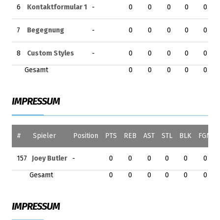
6
Kontaktformular 1
-
0
0
0
0
0
7
Begegnung
-
0
0
0
0
0
8
Custom Styles
-
0
0
0
0
0
Gesamt
0
0
0
0
0
IMPRESSUM
#
Spieler
Position
PTS
REB
AST
STL
BLK
FGM
157
Joey Butler
-
0
0
0
0
0
0
Gesamt
0
0
0
0
0
0
IMPRESSUM